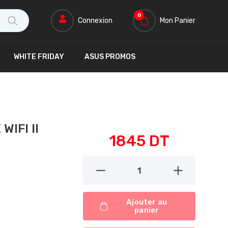
0
Connexion
Mon Panier
WHITE FRIDAY
ASUS PROMOS
IFI II
1845
DT
1
button-minus
button-plus
Ajouter au
panier