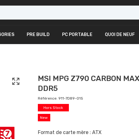
GORIES
PRE BUILD
PC PORTABLE
QUOI DE NEUF
MSI MPG Z790 CARBON MAX W
DDR5
Référence:
911-7D89-015
Hors Stock
New
Format de carte mère : ATX