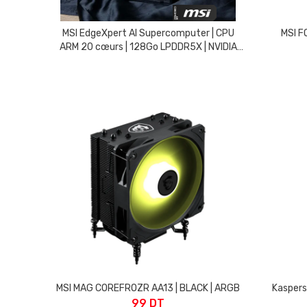
MSI EdgeXpert AI Supercomputer | CPU
MSI F
ARM 20 cœurs | 128Go LPDDR5X | NVIDIA
GB10 | NVIDIA DGX OS | 4TB NVMe
MSI MAG COREFROZR AA13 | BLACK | ARGB
Kaspers
99 DT