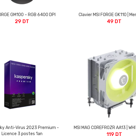
ORGE GM100 – RGB 6400 DPI
Clavier MSI FORGE GK110 | M
29 DT
49 DT
ky Anti-Virus 2023 Premium -
MSI MAG COREFROZR AA13 | WHI
Licence 3 postes 1an
119 DT