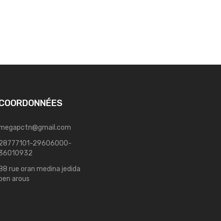
COORDONNÉES
megapctn@gmail.com
28777101-29606000-
36010932
88 rue oran medina jedida
ben arous