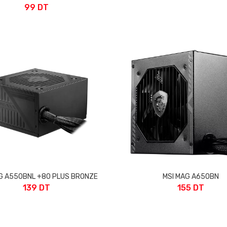
99 DT
G A550BNL +80 PLUS BRONZE
MSI MAG A650BN
139 DT
155 DT