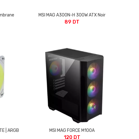
embrane
MSI MAG A300N-H 300W ATX Noir
89 DT
TE | ARGB
MSI MAG FORCE M100A
120 DT